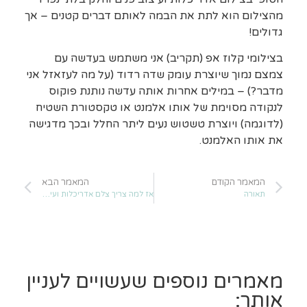
מהצילום הוא לתת את הבמה לאותם דברים קטנים – אך
גדולים!
בצילומי קלוז אפ (תקריב) אני משתמש בעדשה עם
צמצם נמוך שיוצרת עומק שדה רדוד (על מה לעזאזל אני
מדבר?) – במילים אחרות אותה עדשה נותנת פוקוס
לנקודה מסוימת של אותו אלמנט או טקסטורת השטיח
(לדוגמה) ויוצרת טשטוש נעים ליתר החלל ובכך מדגישה
את אותו האלמנט.
המאמר הקודם
המאמר הבא
תאורה
אז למה צריך צלם אדריכלות ועיצוב פנים?
מאמרים נוספים שעשויים לעניין
אותך: